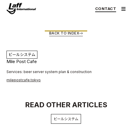
CONTACT
< PREV
NEXT >
BACK TO INDEX
ビールシステム
Mile Post Cafe
Services: beer server system plan & construction
milepostcafe.tokyo
READ OTHER ARTICLES
ビールシステム