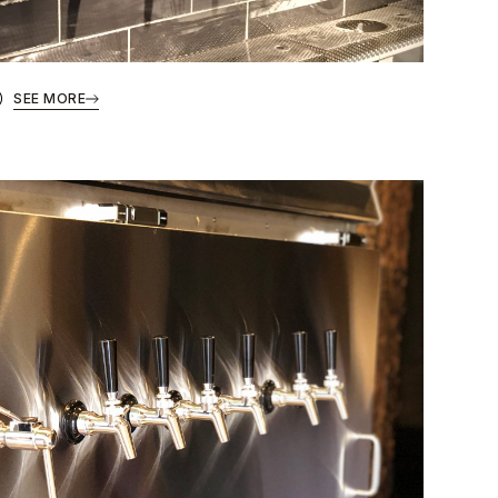
）
SEE MORE