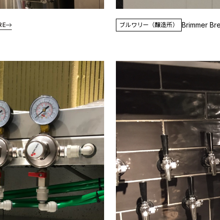
Brimmer Br
RE
ブルワリー（醸造所）