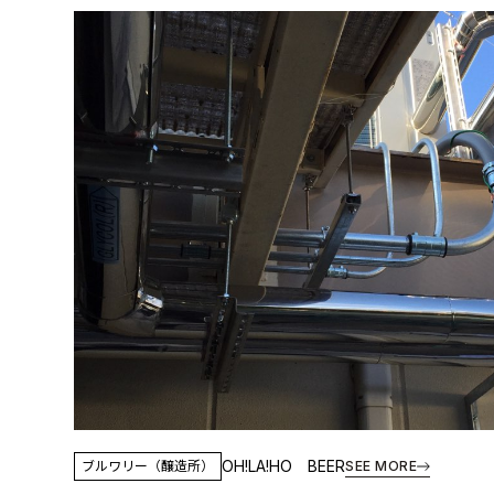
OH!LA!HO BEER
ブルワリー（醸造所）
SEE MORE